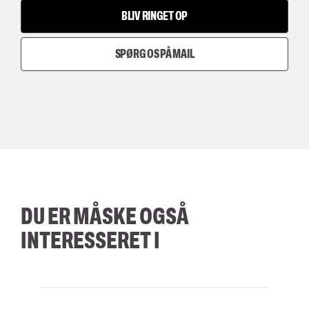
BLIV RINGET OP
SPØRG OS PÅ MAIL
DU ER MÅSKE OGSÅ
INTERESSERET I