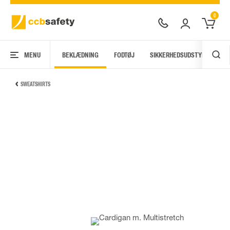
0
MENU
BEKLÆDNING
FODTØJ
SIKKERHEDSUDSTYR
AR
SWEATSHIRTS