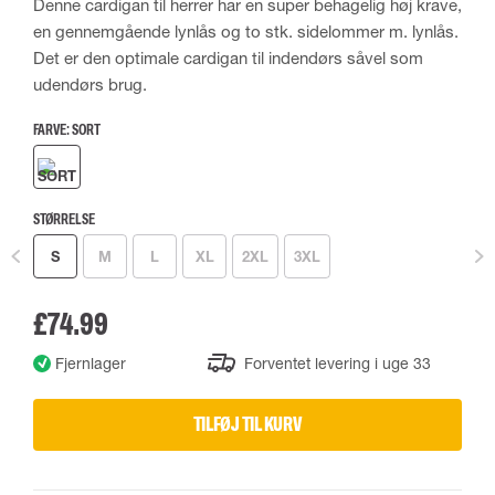
Denne cardigan til herrer har en super behagelig høj krave,
en gennemgående lynlås og to stk. sidelommer m. lynlås.
Det er den optimale cardigan til indendørs såvel som
udendørs brug.
FARVE:
SORT
STØRRELSE
S
M
L
XL
2XL
3XL
£74.99
Fjernlager
Forventet levering i uge 33
TILFØJ TIL KURV