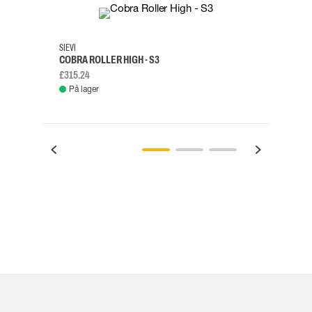
35
36
37
38
M/2XL
SIEVI
SKYLO
COBRA ROLLER HIGH - S3
FALD
£315.24
£334.
På lager
Fje