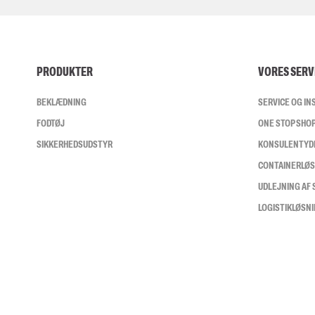
PRODUKTER
VORES SERV
BEKLÆDNING
SERVICE OG I
FODTØJ
ONE STOP SHO
SIKKERHEDSUDSTYR
KONSULENTYD
CONTAINERLØ
UDLEJNING AF
LOGISTIKLØSN