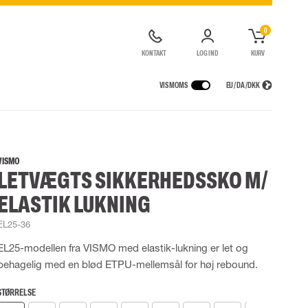
0
KONTAKT
LOG IND
KURV
VIS MOMS
EU / DA / DKK
ER
REGNTØJ
ÅNDEDRÆTSVÆRN
CONTAINERLØSNINGER
agter
Regnjakker
Halv- og hel masker
VISMO
LETVÆGTS SIKKERHEDSSKO M/
ragter
Regnbukser
Filtre
de kedeldragter
Regnkedeldragter
Engangsmasker
ELASTIK LUKNING
ldragter
r Lygter og Pandelamper
Regnsæt
Motorenheder
High Vis regntøj
Luft- og trykluftsystemer
EL25-36
Flammehæmmende regntøj
Nødflugt og redning
EL25-modellen fra VISMO med elastik-lukning er let og
Multinorm regntøj
Tilbehør til åndedrætsværn
behagelig med en blød ETPU-mellemsål for høj rebound.
STØRRELSE