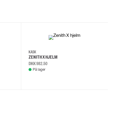
I
KASK
KASK
ZENITH X HJELM
ZENITH X
DKK 982.50
DKK 982.
På lager
På lage