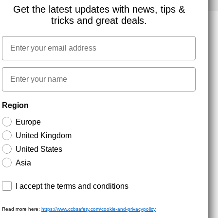
Get the latest updates with news, tips &
tricks and great deals.
Email
NYHEDSBREV TILMELDING
First name
Hold dig opdateret med gode tilbud og
Region
produktnyheder. Din e-mail opbevares sikkert og du
kan til enhver tid
Europe
United Kingdom
United States
Asia
Terms and conditions
I accept the terms and conditions
Read more here:
https://www.ccbsafety.com/cookie-and-privacypolicy