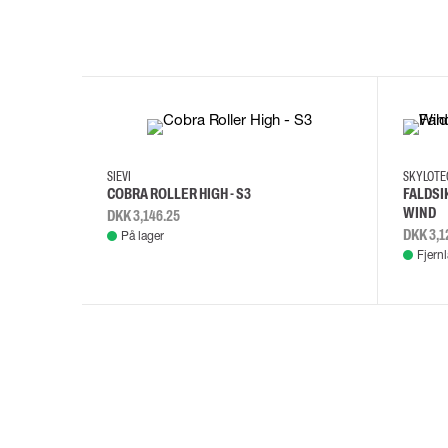
35
36
37
38
M/2XL
SIEVI
SKYLOT
COBRA ROLLER HIGH - S3
FALDSI
WIND
DKK 3,146.25
DKK 3,1
På lager
Fjern