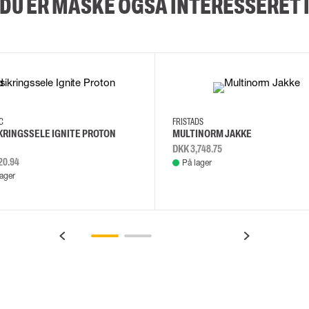
DU ER MÅSKE OGSÅ INTERESSERET 
2XL
3XL
4XL
L
EC
FRISTADS
KRINGSSELE IGNITE PROTON
MULTINORM JAKKE
DKK 3,748.75
20.94
På lager
lager