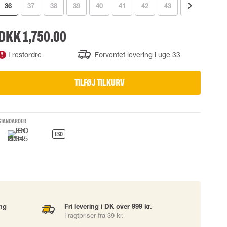
36
37
38
39
40
41
42
43
44
45
UDSTYR
TASKER
Løftetasker
DKK 1,750.00
er
Diverse tasker
I restordre
Forventet levering i uge 33
TILFØJ TIL KURV
okke
uering
STANDARDER
ESD
ing
Fri levering i DK over 999 kr.
Fragtpriser fra 39 kr.