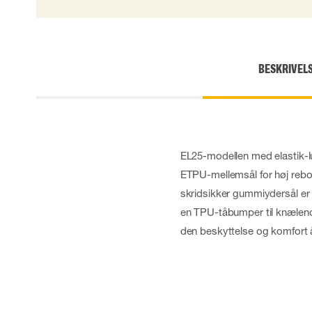
Skærehæmmende handsker
Engangshandsker
Vibrationsdæmpende handsker
Impact handsker
BESKRIVEL
Diverse handsker
Elektrisk isolerende handsker
Arc Flash Handsker
Tilbehør til handsker
EL25-modellen med elastik-l
ETPU-mellemsål for høj reb
skridsikker gummiydersål er 
en TPU-tåbumper til knælend
den beskyttelse og komfort å