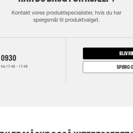
Kontakt vores produktspecialister, hvis du har
spørgsmål til produktvalget.
BLIV R
 0930
 fra
17:48
-
17:48
SPØRG O