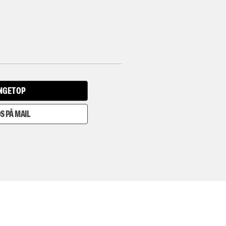
INGET OP
S PÅ MAIL