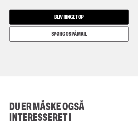
BLIV RINGET OP
SPØRG OS PÅ MAIL
DU ER MÅSKE OGSÅ
INTERESSERET I