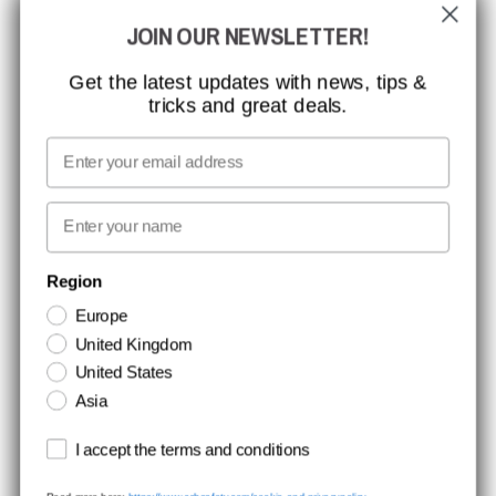
GLOBAL RÆKKEVIDDE
JOIN OUR NEWSLETTER!
MISSION, VISION OG VÆRDIER
KONTAKT
Get the latest updates with news, tips &
tricks and great deals.
JOB HOS CCBSAFETY
MEDIA
Email
VI TAGER ANSVAR
First name
NYHEDSBREV TILMELDING
Region
Europe
Hold dig opdateret med gode tilbud og produktnyheder. Din e-mail
United Kingdom
opbevares sikkert og du kan til enhver tid
United States
Asia
Terms and conditions
I accept the terms and conditions