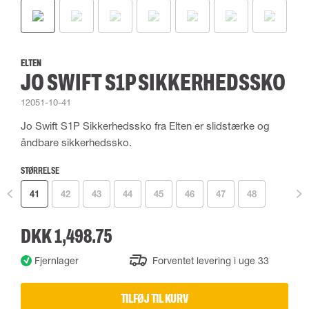
ELTEN
JO SWIFT S1P SIKKERHEDSSKO
12051-10-41
Jo Swift S1P Sikkerhedssko fra Elten er slidstærke og
åndbare sikkerhedssko.
STØRRELSE
41
42
43
44
45
46
47
48
DKK 1,498.75
Fjernlager
Forventet levering i uge 33
TILFØJ TIL KURV