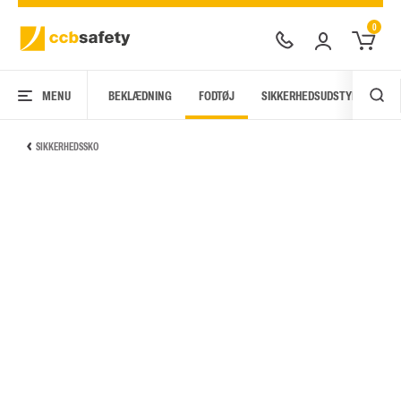
0
MENU
BEKLÆDNING
FODTØJ
SIKKERHEDSUDSTYR
AR
SIKKERHEDSSKO