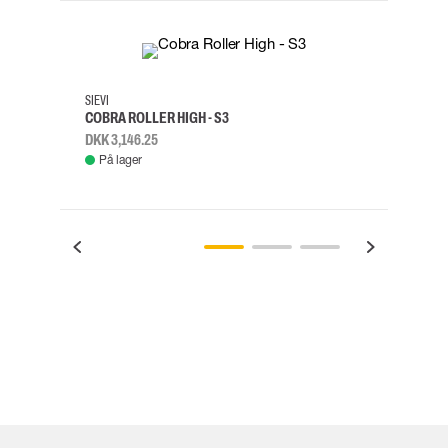
35
36
37
38
M/2XL
SIEVI
SKYLO
COBRA ROLLER HIGH - S3
FALD
DKK 3,146.25
DKK 3
På lager
Fje